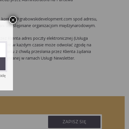
es kontakt@grabowskidevelopment.com spod adresu,
×
G ani udostępniane organizacjom międzynarodowym.
z Klienta adres poczty elektronicznej (Usługa
u. Klient w każdym czasie może odwołać zgodę na
ązaniu z chwilą przesłania przez Klienta żądania
ści wysłanej w ramach Usługi Newsletter.
godę