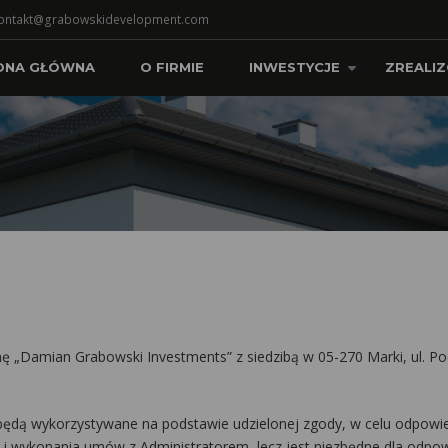
ontakt@grabowskidevelopment.com
ONA GŁÓWNA
O FIRMIE
INWESTYCJE
ZREALI
 „Damian Grabowski Investments” z siedzibą w 05-270 Marki, ul. Po
ędą wykorzystywane na podstawie udzielonej zgody, w celu odpowi
ia i wykonania umów z Administratorem, lecz jest niezbędne dla odpo