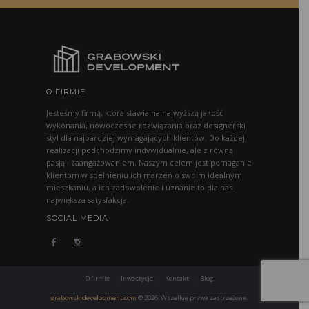
O FIRMIE
Jesteśmy firmą, która stawia na najwyższą jakość
wykonania, nowoczesne rozwiązania oraz designerski
styl dla najbardziej wymagających klientów. Do każdej
realizacji podchodzimy indywidualnie, ale z równą
pasją i zaangażowaniem. Naszym celem jest pomaganie
klientom w spełnieniu ich marzeń o swoim idealnym
mieszkaniu, a ich zadowolenie i uznanie to dla nas
największa satysfakcja.
SOCIAL MEDIA
O firmie
Inwestycje
Kontakt
Blog
grabowskidevelopment.com
© 2026. Wszelkie prawa zastrzeżone.