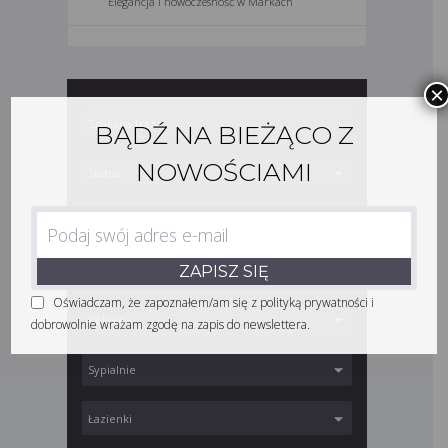
Elegancja i nowoczesność w Markach
×
BĄDŹ NA BIEŻĄCO Z
NOWOŚCIAMI
Oświadczam, że zapoznałem/am się z
polityką prywatności
i
dobrowolnie wrażam zgodę na zapis do newslettera.