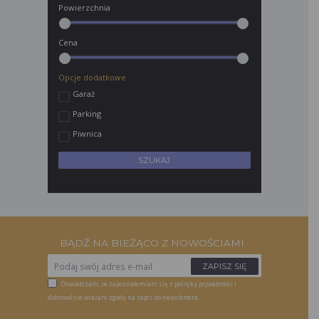
Powierzchnia
Cena
Opcje dodatkowe
Garaż
Parking
Piwnica
BĄDŹ NA BIEŻĄCO Z NOWOŚCIAMI
Oświadczam, że zapoznałem/am się z
polityką prywatności
i
dobrowolnie wrażam zgodę na zapis do newslettera.