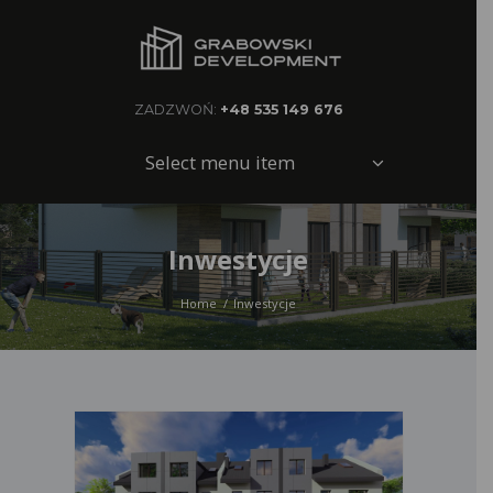
ZADZWOŃ:
+48 535 149 676
Select menu item
Inwestycje
Home
Inwestycje